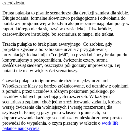
czterdziestu.
Druga pułapka to pisanie scenariusza dla dyrekcji zamiast dla siebie.
Długie zdania, formalne słownictwo pedagogiczne i odwołania do
podstawy programowej w każdym akapicie zamieniają plan pracy w
raport, którego nie da się użyć w czasie lekcji. Pisz krótkie,
czasownikowe instrukcje, bo scenariusz to mapa, nie traktat.
Trzecia pułapka to brak planu awaryjnego. Co zrobisz, gdy
projektor zgaśnie albo zabraknie ucznia z przygotowaną
prezentacją? Jedna linijka "co jeśli", na przykład "przy braku prądu
kontynuujemy z podręcznikiem, ćwiczenie cztery, strona
sześćdziesiąt siedem", oszczędza pół godziny improwizacji. Tej
notatki nie ma w większości scenariuszy.
Czwarta pułapka to ignorowanie różnic między uczniami.
Współczesne klasy są bardzo zróżnicowane, od uczniów z opiniami
z poradni, przez uczniów z różnym poziomem polskiego, po
uczniów zdolnych potrzebujących rozszerzeń. W każdym
scenariuszu zaplanuj choć jedno zróżnicowanie zadania, krótszą
wersję ćwiczenia dla wolniejszych i wersję rozszerzoną dla
szybszych. Pamiętaj przy tym o własnych granicach, bo
dopracowywanie każdego scenariusza w nieskończoność prosto
prowadzi do wypalenia, o czym piszemy w tekście o
work life
balance nauczyciela
.