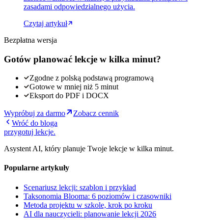
zasadami odpowiedzialnego użycia.
Czytaj artykuł
Bezpłatna wersja
Gotów planować lekcje w kilka minut?
Zgodne z polską podstawą programową
Gotowe w mniej niż 5 minut
Eksport do PDF i DOCX
Wypróbuj za darmo
Zobacz cennik
Wróć do bloga
przygotuj lekcje
.
Asystent AI, który planuje Twoje lekcje w kilka minut.
Popularne artykuły
Scenariusz lekcji: szablon i przykład
Taksonomia Blooma: 6 poziomów i czasowniki
Metoda projektu w szkole, krok po kroku
AI dla nauczycieli: planowanie lekcji 2026