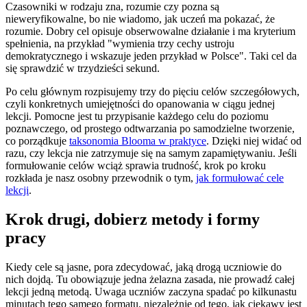
Czasowniki w rodzaju zna, rozumie czy pozna są
nieweryfikowalne, bo nie wiadomo, jak uczeń ma pokazać, że
rozumie. Dobry cel opisuje obserwowalne działanie i ma kryterium
spełnienia, na przykład "wymienia trzy cechy ustroju
demokratycznego i wskazuje jeden przykład w Polsce". Taki cel da
się sprawdzić w trzydzieści sekund.
Po celu głównym rozpisujemy trzy do pięciu celów szczegółowych,
czyli konkretnych umiejętności do opanowania w ciągu jednej
lekcji. Pomocne jest tu przypisanie każdego celu do poziomu
poznawczego, od prostego odtwarzania po samodzielne tworzenie,
co porządkuje
taksonomia Blooma w praktyce
. Dzięki niej widać od
razu, czy lekcja nie zatrzymuje się na samym zapamiętywaniu. Jeśli
formułowanie celów wciąż sprawia trudność, krok po kroku
rozkłada je nasz osobny przewodnik o tym,
jak formułować cele
lekcji
.
Krok drugi, dobierz metody i formy
pracy
Kiedy cele są jasne, pora zdecydować, jaką drogą uczniowie do
nich dojdą. Tu obowiązuje jedna żelazna zasada, nie prowadź całej
lekcji jedną metodą. Uwaga uczniów zaczyna spadać po kilkunastu
minutach tego samego formatu, niezależnie od tego, jak ciekawy jest