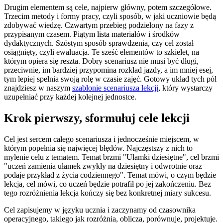
Drugim elementem są cele, najpierw główny, potem szczegółowe.
Trzecim metody i formy pracy, czyli sposób, w jaki uczniowie będą
zdobywać wiedzę. Czwartym przebieg podzielony na fazy z
przypisanym czasem. Piątym lista materiałów i środków
dydaktycznych. Szóstym sposób sprawdzenia, czy cel został
osiągnięty, czyli ewaluacja. Te sześć elementów to szkielet, na
którym opiera się reszta. Dobry scenariusz nie musi być długi,
przeciwnie, im bardziej przypomina rozkład jazdy, a im mniej esej,
tym lepiej spełnia swoją rolę w czasie zajęć. Gotowy układ tych pól
znajdziesz w naszym
szablonie scenariusza lekcji
, który wystarczy
uzupełniać przy każdej kolejnej jednostce.
Krok pierwszy, sformułuj cele lekcji
Cel jest sercem całego scenariusza i jednocześnie miejscem, w
którym popełnia się najwięcej błędów. Najczęstszy z nich to
mylenie celu z tematem. Temat brzmi "Ułamki dziesiętne", cel brzmi
"uczeń zamienia ułamek zwykły na dziesiętny i odwrotnie oraz
podaje przykład z życia codziennego". Temat mówi, o czym będzie
lekcja, cel mówi, co uczeń będzie potrafił po jej zakończeniu. Bez
tego rozróżnienia lekcja kończy się bez konkretnej miary sukcesu.
Cel zapisujemy w języku ucznia i zaczynamy od czasownika
operacyjnego, takiego jak rozróżnia, oblicza, porównuje, projektuje.