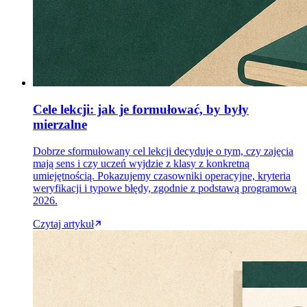
Cele lekcji: jak je formułować, by były
mierzalne
Dobrze sformułowany cel lekcji decyduje o tym, czy zajęcia
mają sens i czy uczeń wyjdzie z klasy z konkretną
umiejętnością. Pokazujemy czasowniki operacyjne, kryteria
weryfikacji i typowe błędy, zgodnie z podstawą programową
2026.
Czytaj artykuł