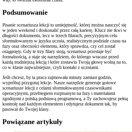
Podsumowanie
Pisanie scenariusza lekcji to umiejętność, której można nauczyć się
w jeden weekend i doskonalić przez całą karierę. Klucz nie tkwi w
długości dokumentu, lecz w trzech filarach, precyzyjnym celu
sformułowanym w języku ucznia, realistycznym podziale czasu na
fazy oraz obecności elementu, który sprawdza, czy cel został
osiągnięty. Gdy te trzy filary stoją, scenariusz przestaje być
formalnością, a staje się narzędziem, do którego wracasz przed
każdą trudniejszą lekcją i które zostawia Twoją głowę wolną na to,
co w klasie najważniejsze, czyli kontakt z uczniami.
Jeśli chcesz, by ta praca zajmowała minuty zamiast godzin,
wypróbuj przygotuj lekcje. Nasze narzędzie generuje gotowe
scenariusze lekcji z celami sformułowanymi czasownikami
operacyjnymi, przebiegiem rozpisanym na fazy i materiałami
zgodnymi z polską podstawą programową, a Ty zachowujesz pełną
kontrolę nad każdym elementem i edytujesz dokument tak, by
pasował do Twojej klasy.
Powiązane artykuły