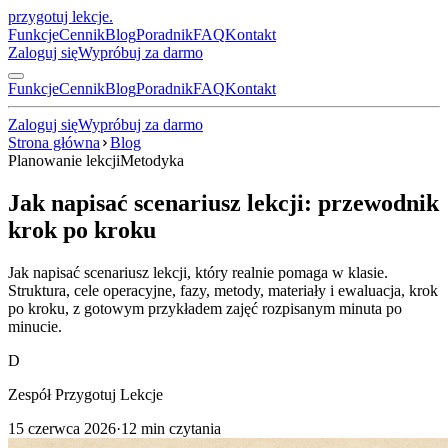
przygotuj lekcje
.
Funkcje
Cennik
Blog
Poradnik
FAQ
Kontakt
Zaloguj się
Wypróbuj za darmo
Funkcje
Cennik
Blog
Poradnik
FAQ
Kontakt
Zaloguj się
Wypróbuj za darmo
Strona główna
Blog
Planowanie lekcji
Metodyka
Jak napisać scenariusz lekcji: przewodnik
krok po kroku
Jak napisać scenariusz lekcji, który realnie pomaga w klasie.
Struktura, cele operacyjne, fazy, metody, materiały i ewaluacja, krok
po kroku, z gotowym przykładem zajęć rozpisanym minuta po
minucie.
D
Zespół Przygotuj Lekcje
15 czerwca 2026
·
12
min czytania