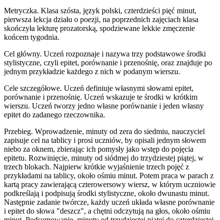
Metryczka. Klasa szósta, język polski, czterdzieści pięć minut,
pierwsza lekcja działu o poezji, na poprzednich zajęciach klasa
skończyła lekturę prozatorską, spodziewane lekkie zmęczenie
końcem tygodnia.
Cel główny. Uczeń rozpoznaje i nazywa trzy podstawowe środki
stylistyczne, czyli epitet, porównanie i przenośnię, oraz znajduje po
jednym przykładzie każdego z nich w podanym wierszu.
Cele szczegółowe. Uczeń definiuje własnymi słowami epitet,
porównanie i przenośnię. Uczeń wskazuje te środki w krótkim
wierszu. Uczeń tworzy jedno własne porównanie i jeden własny
epitet do zadanego rzeczownika.
Przebieg. Wprowadzenie, minuty od zera do siedmiu, nauczyciel
zapisuje cel na tablicy i prosi uczniów, by opisali jednym słowem
niebo za oknem, zbierając ich pomysły jako wstęp do pojęcia
epitetu. Rozwinięcie, minuty od siódmej do trzydziestej piątej, w
trzech blokach. Najpierw krótkie wyjaśnienie trzech pojęć z
przykładami na tablicy, około ośmiu minut. Potem praca w parach z
kartą pracy zawierającą czterowersowy wiersz, w którym uczniowie
podkreślają i podpisują środki stylistyczne, około dwunastu minut.
Następnie zadanie twórcze, każdy uczeń układa własne porównanie
i epitet do słowa "deszcz", a chętni odczytują na głos, około ośmiu
minut. Podsumowanie, minuty od trzydziestej piątej do czterdziestej