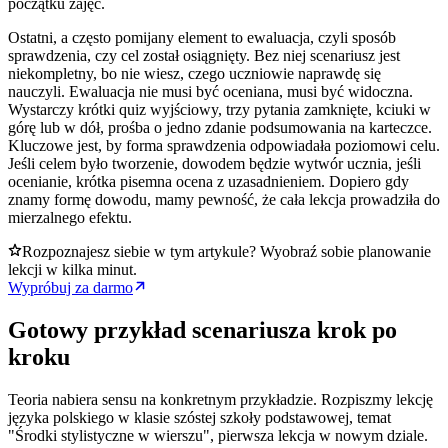
początku zajęć.
Ostatni, a często pomijany element to ewaluacja, czyli sposób
sprawdzenia, czy cel został osiągnięty. Bez niej scenariusz jest
niekompletny, bo nie wiesz, czego uczniowie naprawdę się
nauczyli. Ewaluacja nie musi być oceniana, musi być widoczna.
Wystarczy krótki quiz wyjściowy, trzy pytania zamknięte, kciuki w
górę lub w dół, prośba o jedno zdanie podsumowania na karteczce.
Kluczowe jest, by forma sprawdzenia odpowiadała poziomowi celu.
Jeśli celem było tworzenie, dowodem będzie wytwór ucznia, jeśli
ocenianie, krótka pisemna ocena z uzasadnieniem. Dopiero gdy
znamy formę dowodu, mamy pewność, że cała lekcja prowadziła do
mierzalnego efektu.
Rozpoznajesz siebie w tym artykule? Wyobraź sobie planowanie
lekcji w kilka minut.
Wypróbuj za darmo
Gotowy przykład scenariusza krok po
kroku
Teoria nabiera sensu na konkretnym przykładzie. Rozpiszmy lekcję
języka polskiego w klasie szóstej szkoły podstawowej, temat
"Środki stylistyczne w wierszu", pierwsza lekcja w nowym dziale.