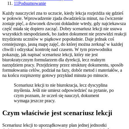
11
Podsumowanie
Każdy nauczyciel zna to uczucie, kiedy lekcja rozjeżdża się gdzieś
w połowie. Wprowadzenie zjada dwadzieścia minut, na ćwiczenie
zostaje pięć, a dzwonek dzwoni dokładnie wtedy, gdy najciekawsza
część miała się dopiero zacząć. Dobry scenariusz lekcji nie usuwa
wszystkich niespodzianek, bo żaden dokument nie przewidzi reakcji
trzydziestu uczniów w piątkowe popołudnie. Daje jednak coś
cenniejszego, jasną mapę zajęć, do której można zerknąć w każdej
chwili i odzyskać kontrolę nad czasem. W tym przewodniku
pokazuję, jak napisać scenariusz lekcji, który nie jest
biurokratycznym formularzem dla dyrekcji, lecz realnym
narzędziem pracy. Przejdziemy przez strukturę dokumentu, sposób
formułowania celów, podział na fazy, dobór metod i materiałów, a
na końcu rozpiszemy gotowy przykład minuta po minucie.
Scenariusz lekcji to nie biurokracja, lecz dyscyplina
myślenia. Jeśli nie umiesz odpowiedzieć na pytanie, po
czym poznam, że uczeń się nauczył, dokument
wymaga jeszcze pracy.
Czym właściwie jest scenariusz lekcji
Scenariusz lekcji to uporządkowany plan jednej jednostki