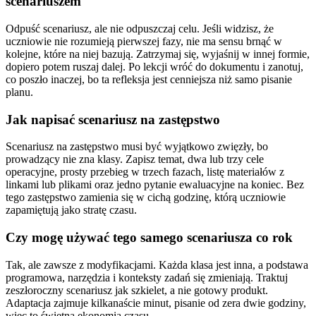
scenariuszem
Odpuść scenariusz, ale nie odpuszczaj celu. Jeśli widzisz, że
uczniowie nie rozumieją pierwszej fazy, nie ma sensu brnąć w
kolejne, które na niej bazują. Zatrzymaj się, wyjaśnij w innej formie,
dopiero potem ruszaj dalej. Po lekcji wróć do dokumentu i zanotuj,
co poszło inaczej, bo ta refleksja jest cenniejsza niż samo pisanie
planu.
Jak napisać scenariusz na zastępstwo
Scenariusz na zastępstwo musi być wyjątkowo zwięzły, bo
prowadzący nie zna klasy. Zapisz temat, dwa lub trzy cele
operacyjne, prosty przebieg w trzech fazach, listę materiałów z
linkami lub plikami oraz jedno pytanie ewaluacyjne na koniec. Bez
tego zastępstwo zamienia się w cichą godzinę, którą uczniowie
zapamiętują jako stratę czasu.
Czy mogę używać tego samego scenariusza co rok
Tak, ale zawsze z modyfikacjami. Każda klasa jest inna, a podstawa
programowa, narzędzia i konteksty zadań się zmieniają. Traktuj
zeszłoroczny scenariusz jak szkielet, a nie gotowy produkt.
Adaptacja zajmuje kilkanaście minut, pisanie od zera dwie godziny,
więc to świetna ekonomia czasu.