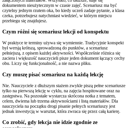
załączonych materiałów. Wszystko, co dłuższe, staje się
dokumentem nieużytecznym w czasie zajęć. Scenariusz ma być
czytelny jednym rzutem oka, bo kiedy uczeń zadaje pytanie, a klasa
czeka, potrzebujesz natychmiast wiedzieć, w którym miejscu
przebiegu się znajdujesz.
Czym różni się scenariusz lekcji od konspektu
W praktyce te terminy używa się wymiennie. Tradycyjnie konspekt
był wersją krótszą, sprowadzoną do punktów, a scenariusz
pełniejszą, z opisem każdej aktywności. Współcześnie różnica się
zaciera i większość nauczycieli pisze jeden dokument łączący cechy
obu. Liczy się funkcjonalność, a nie nazwa pliku.
Czy muszę pisać scenariusz na każdą lekcję
Nie. Nauczyciele z dłuższym stażem zwykle piszą pełne scenariusze
tylko na pierwszą lekcję w cyklu, na zajęcia hospitowane oraz na
zastępstwa. Na pozostałe wystarcza skrócona notka z tematem,
celem, dwiema lub trzema aktywnościami i listą materiałów. Dla
nauczyciela na początku drogi pisanie pełnych scenariuszy jest
jednak inwestycją w warsztat, która zwraca się przez całą karierę.
Co zrobić, gdy lekcja nie idzie zgodnie ze