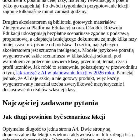
dokument z polami na cele, fazy, materiały i ewaluację, a potem
tylko go uzupełniaj. Po dwóch tygodniach przygotowanie lekcji
zajmuje kilkanaście minut zamiast godziny.
Drugim akceleratorem są biblioteki gotowych materiałów.
Zintegrowana Platforma Edukacyjna oraz Ośrodek Rozwoju
Edukacji udostępniają bezpłatne scenariusze zgodne z podstawą
programową, a adaptacja istniejącego dokumentu zajmuje kilka razy
mniej czasu niż pisanie od podstaw. Trzecim, najszybszym
akceleratorem jest sztuczna inteligencja. Modele językowe potrafią
wygenerować szkic scenariusza w kilkadziesiąt sekund, pod
warunkiem że polecenie zawiera klasę, przedmiot, temat, czas i
profil uczniów. Jak robić to sensownie, pokazujemy w przewodniku
o tym,
jak zacząć z AI w planowaniu lekcji w 2026 roku
. Pamiętaj
jednak, że AI daje szkic, a nie gotowy produkt, więc każdy
wygenerowany materiał trzeba zweryfikować merytorycznie i
dostosować do realiów własnej klasy.
Najczęściej zadawane pytania
Jak długi powinien być scenariusz lekcji
Optymalna długość to jedna strona A4. Dwie strony są
dopuszczalne dla lekcji z wieloma aktywnościami lub z długą listą