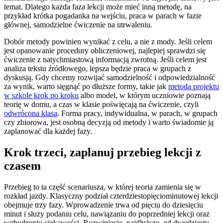
temat. Dlatego każda faza lekcji może mieć inną metodę, na
przykład krótka pogadanka na wejściu, praca w parach w fazie
głównej, samodzielne ćwiczenie na utrwaleniu.
Dobór metody powinien wynikać z celu, a nie z mody. Jeśli celem
jest opanowanie procedury obliczeniowej, najlepiej sprawdzi się
ćwiczenie z natychmiastową informacją zwrotną. Jeśli celem jest
analiza tekstu źródłowego, lepsza będzie praca w grupach z
dyskusją. Gdy chcemy rozwijać samodzielność i odpowiedzialność
za wynik, warto sięgnąć po dłuższe formy, takie jak
metoda projektu
w szkole krok po kroku
albo model, w którym uczniowie poznają
teorię w domu, a czas w klasie poświęcają na ćwiczenie, czyli
odwrócona klasa
. Forma pracy, indywidualna, w parach, w grupach
czy zbiorowa, jest osobną decyzją od metody i warto świadomie ją
zaplanować dla każdej fazy.
Krok trzeci, zaplanuj przebieg lekcji z
czasem
Przebieg to ta część scenariusza, w której teoria zamienia się w
rozkład jazdy. Klasyczny podział czterdziestopięciominutowej lekcji
obejmuje trzy fazy. Wprowadzenie trwa od pięciu do dziesięciu
minut i służy podaniu celu, nawiązaniu do poprzedniej lekcji oraz
wzbudzeniu ciekawości. Rozwinięcie, najdłuższe, od dwudziestu