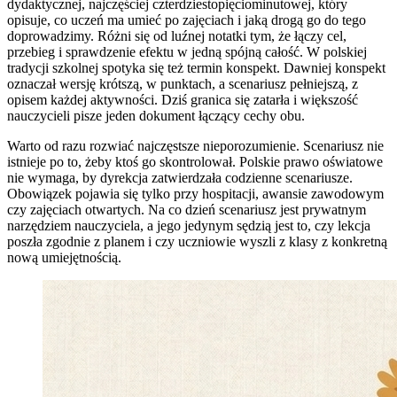
dydaktycznej, najczęściej czterdziestopięciominutowej, który
opisuje, co uczeń ma umieć po zajęciach i jaką drogą go do tego
doprowadzimy. Różni się od luźnej notatki tym, że łączy cel,
przebieg i sprawdzenie efektu w jedną spójną całość. W polskiej
tradycji szkolnej spotyka się też termin konspekt. Dawniej konspekt
oznaczał wersję krótszą, w punktach, a scenariusz pełniejszą, z
opisem każdej aktywności. Dziś granica się zatarła i większość
nauczycieli pisze jeden dokument łączący cechy obu.
Warto od razu rozwiać najczęstsze nieporozumienie. Scenariusz nie
istnieje po to, żeby ktoś go skontrolował. Polskie prawo oświatowe
nie wymaga, by dyrekcja zatwierdzała codzienne scenariusze.
Obowiązek pojawia się tylko przy hospitacji, awansie zawodowym
czy zajęciach otwartych. Na co dzień scenariusz jest prywatnym
narzędziem nauczyciela, a jego jedynym sędzią jest to, czy lekcja
poszła zgodnie z planem i czy uczniowie wyszli z klasy z konkretną
nową umiejętnością.