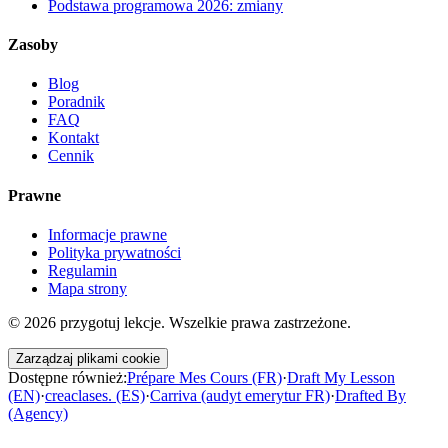
Podstawa programowa 2026: zmiany
Zasoby
Blog
Poradnik
FAQ
Kontakt
Cennik
Prawne
Informacje prawne
Polityka prywatności
Regulamin
Mapa strony
©
2026
przygotuj lekcje. Wszelkie prawa zastrzeżone.
Zarządzaj plikami cookie
Dostępne również:
Prépare Mes Cours (FR)
·
Draft My Lesson
(EN)
·
creaclases. (ES)
·
Carriva (audyt emerytur FR)
·
Drafted By
(Agency)