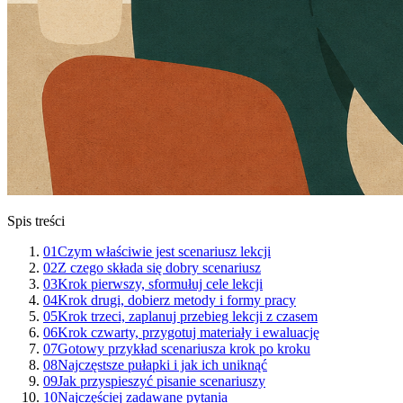
Spis treści
01
Czym właściwie jest scenariusz lekcji
02
Z czego składa się dobry scenariusz
03
Krok pierwszy, sformułuj cele lekcji
04
Krok drugi, dobierz metody i formy pracy
05
Krok trzeci, zaplanuj przebieg lekcji z czasem
06
Krok czwarty, przygotuj materiały i ewaluację
07
Gotowy przykład scenariusza krok po kroku
08
Najczęstsze pułapki i jak ich uniknąć
09
Jak przyspieszyć pisanie scenariuszy
10
Najczęściej zadawane pytania