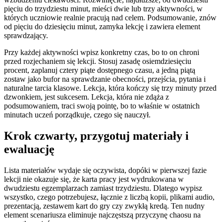
pięciu do trzydziestu minut, mieści dwie lub trzy aktywności, w
których uczniowie realnie pracują nad celem. Podsumowanie, znów
od pięciu do dziesięciu minut, zamyka lekcję i zawiera element
sprawdzający.
Przy każdej aktywności wpisz konkretny czas, bo to on chroni
przed rozjechaniem się lekcji. Stosuj zasadę osiemdziesięciu
procent, zaplanuj cztery piąte dostępnego czasu, a jedną piątą
zostaw jako bufor na sprawdzanie obecności, przejścia, pytania i
naturalne tarcia klasowe. Lekcja, która kończy się trzy minuty przed
dzwonkiem, jest sukcesem. Lekcja, która nie zdąża z
podsumowaniem, traci swoją pointę, bo to właśnie w ostatnich
minutach uczeń porządkuje, czego się nauczył.
Krok czwarty, przygotuj materiały i
ewaluację
Lista materiałów wydaje się oczywista, dopóki w pierwszej fazie
lekcji nie okazuje się, że karta pracy jest wydrukowana w
dwudziestu egzemplarzach zamiast trzydziestu. Dlatego wypisz
wszystko, czego potrzebujesz, łącznie z liczbą kopii, plikami audio,
prezentacją, zestawem kart do gry czy zwykłą kredą. Ten nudny
element scenariusza eliminuje najczęstszą przyczynę chaosu na