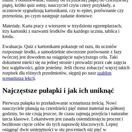
piątej, krótki quiz ustny, nauczyciel czyta cztery przykłady, a
uczniowie sygnalizują kartonikami, czy to epitet, porównanie czy
przenośnia, po czym następuje zadanie domowe.
Materiały. Karta pracy z wierszem w trzydziestu egzemplarzach,
trzy kartoniki z nazwami środków dla każdego ucznia, tablica i
kreda.
Ewaluacja. Quiz z kartonikami pokazuje od razu, ilu uczniów
rozpoznaje środki, a samodzielnie utworzone porównanie z fazy
twórczej jest dowodem na osiągnięcie najwyższego celu. Taki
dokument mieści się na jednej stronie i prowadzi przez całe zajęcia
bez wątpliwości, gdzie jesteśmy. Jeśli chcesz zobaczyć więcej takich
rozpisek dla różnych przedmiotów, sięgnij po nasz
szablon
scenariusza lekcji
.
Najczęstsze pułapki i jak ich uniknąć
Pierwsza pułapka to przeładowanie scenariusza treścią. Nowi
nauczyciele planują na czterdzieści pięć minut materiał na półtorej
godziny, bo nie czują jeszcze, ile czasu zajmują przejścia i naturalne
tarcia klasowe. Lekarstwem jest zasada osiemdziesięciu procent i
bezlitosne cięcie celów do tych naprawdę kluczowych. Lepiej
osiągnąć dwie umiejętności w stu procentach niż pięć w