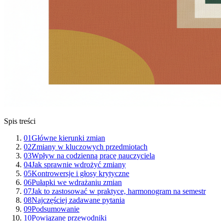
Spis treści
01
Główne kierunki zmian
02
Zmiany w kluczowych przedmiotach
03
Wpływ na codzienną pracę nauczyciela
04
Jak sprawnie wdrożyć zmiany
05
Kontrowersje i głosy krytyczne
06
Pułapki we wdrażaniu zmian
07
Jak to zastosować w praktyce, harmonogram na semestr
08
Najczęściej zadawane pytania
09
Podsumowanie
10
Powiązane przewodniki