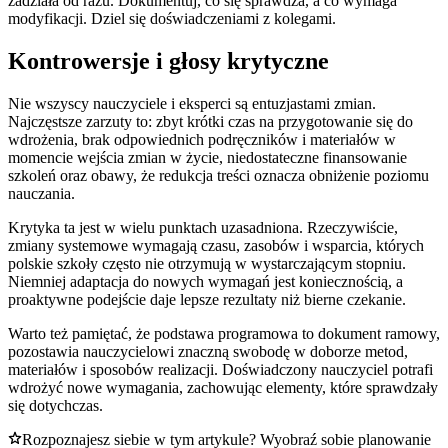
zadziała od razu. Dokumentuj, co się sprawdza, a co wymaga
modyfikacji. Dziel się doświadczeniami z kolegami.
Kontrowersje i głosy krytyczne
Nie wszyscy nauczyciele i eksperci są entuzjastami zmian.
Najczęstsze zarzuty to: zbyt krótki czas na przygotowanie się do
wdrożenia, brak odpowiednich podręczników i materiałów w
momencie wejścia zmian w życie, niedostateczne finansowanie
szkoleń oraz obawy, że redukcja treści oznacza obniżenie poziomu
nauczania.
Krytyka ta jest w wielu punktach uzasadniona. Rzeczywiście,
zmiany systemowe wymagają czasu, zasobów i wsparcia, których
polskie szkoły często nie otrzymują w wystarczającym stopniu.
Niemniej adaptacja do nowych wymagań jest koniecznością, a
proaktywne podejście daje lepsze rezultaty niż bierne czekanie.
Warto też pamiętać, że podstawa programowa to dokument ramowy,
pozostawia nauczycielowi znaczną swobodę w doborze metod,
materiałów i sposobów realizacji. Doświadczony nauczyciel potrafi
wdrożyć nowe wymagania, zachowując elementy, które sprawdzały
się dotychczas.
Rozpoznajesz siebie w tym artykule? Wyobraź sobie planowanie