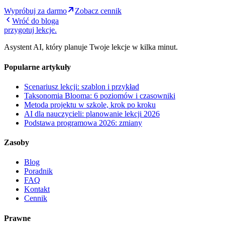
Wypróbuj za darmo
Zobacz cennik
Wróć do bloga
przygotuj lekcje
.
Asystent AI, który planuje Twoje lekcje w kilka minut.
Popularne artykuły
Scenariusz lekcji: szablon i przykład
Taksonomia Blooma: 6 poziomów i czasowniki
Metoda projektu w szkole, krok po kroku
AI dla nauczycieli: planowanie lekcji 2026
Podstawa programowa 2026: zmiany
Zasoby
Blog
Poradnik
FAQ
Kontakt
Cennik
Prawne