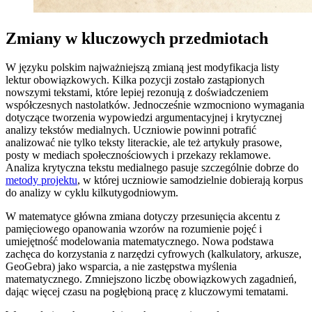
Zmiany w kluczowych przedmiotach
W języku polskim najważniejszą zmianą jest modyfikacja listy
lektur obowiązkowych. Kilka pozycji zostało zastąpionych
nowszymi tekstami, które lepiej rezonują z doświadczeniem
współczesnych nastolatków. Jednocześnie wzmocniono wymagania
dotyczące tworzenia wypowiedzi argumentacyjnej i krytycznej
analizy tekstów medialnych. Uczniowie powinni potrafić
analizować nie tylko teksty literackie, ale też artykuły prasowe,
posty w mediach społecznościowych i przekazy reklamowe.
Analiza krytyczna tekstu medialnego pasuje szczególnie dobrze do
metody projektu
, w której uczniowie samodzielnie dobierają korpus
do analizy w cyklu kilkutygodniowym.
W matematyce główna zmiana dotyczy przesunięcia akcentu z
pamięciowego opanowania wzorów na rozumienie pojęć i
umiejętność modelowania matematycznego. Nowa podstawa
zachęca do korzystania z narzędzi cyfrowych (kalkulatory, arkusze,
GeoGebra) jako wsparcia, a nie zastępstwa myślenia
matematycznego. Zmniejszono liczbę obowiązkowych zagadnień,
dając więcej czasu na pogłębioną pracę z kluczowymi tematami.