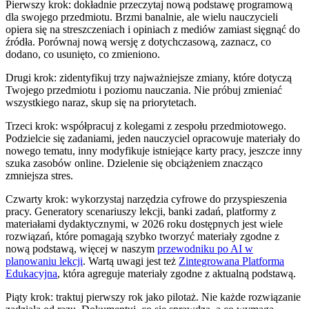
Pierwszy krok: dokładnie przeczytaj nową podstawę programową
dla swojego przedmiotu. Brzmi banalnie, ale wielu nauczycieli
opiera się na streszczeniach i opiniach z mediów zamiast sięgnąć do
źródła. Porównaj nową wersję z dotychczasową, zaznacz, co
dodano, co usunięto, co zmieniono.
Drugi krok: zidentyfikuj trzy najważniejsze zmiany, które dotyczą
Twojego przedmiotu i poziomu nauczania. Nie próbuj zmieniać
wszystkiego naraz, skup się na priorytetach.
Trzeci krok: współpracuj z kolegami z zespołu przedmiotowego.
Podzielcie się zadaniami, jeden nauczyciel opracowuje materiały do
nowego tematu, inny modyfikuje istniejące karty pracy, jeszcze inny
szuka zasobów online. Dzielenie się obciążeniem znacząco
zmniejsza stres.
Czwarty krok: wykorzystaj narzędzia cyfrowe do przyspieszenia
pracy. Generatory scenariuszy lekcji, banki zadań, platformy z
materiałami dydaktycznymi, w 2026 roku dostępnych jest wiele
rozwiązań, które pomagają szybko tworzyć materiały zgodne z
nową podstawą, więcej w naszym
przewodniku po AI w
planowaniu lekcji
. Wartą uwagi jest też
Zintegrowana Platforma
Edukacyjna
, która agreguje materiały zgodne z aktualną podstawą.
Piąty krok: traktuj pierwszy rok jako pilotaż. Nie każde rozwiązanie