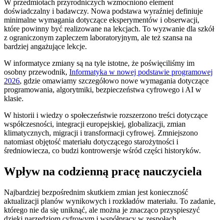
W przedmiotach przyrodniczych wzmocniono element
doświadczalny i badawczy. Nowa podstawa wyraźniej definiuje
minimalne wymagania dotyczące eksperymentów i obserwacji,
które powinny być realizowane na lekcjach. To wyzwanie dla szkół
z ograniczonym zapleczem laboratoryjnym, ale też szansa na
bardziej angażujące lekcje.
W informatyce zmiany są na tyle istotne, że poświęciliśmy im
osobny przewodnik,
Informatyka w nowej podstawie programowej
2026
, gdzie omawiamy szczegółowo nowe wymagania dotyczące
programowania, algorytmiki, bezpieczeństwa cyfrowego i AI w
klasie.
W historii i wiedzy o społeczeństwie rozszerzono treści dotyczące
współczesności, integracji europejskiej, globalizacji, zmian
klimatycznych, migracji i transformacji cyfrowej. Zmniejszono
natomiast objętość materiału dotyczącego starożytności i
średniowiecza, co budzi kontrowersje wśród części historyków.
Wpływ na codzienną pracę nauczyciela
Najbardziej bezpośrednim skutkiem zmian jest konieczność
aktualizacji planów wynikowych i rozkładów materiału. To zadanie,
którego nie da się uniknąć, ale można je znacząco przyspieszyć
dzięki narzędziom cyfrowym i współpracy w zespołach