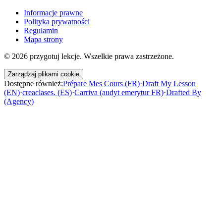
Informacje prawne
Polityka prywatności
Regulamin
Mapa strony
©
2026
przygotuj lekcje. Wszelkie prawa zastrzeżone.
Zarządzaj plikami cookie
Dostępne również:
Prépare Mes Cours (FR)
·
Draft My Lesson
(EN)
·
creaclases. (ES)
·
Carriva (audyt emerytur FR)
·
Drafted By
(Agency)