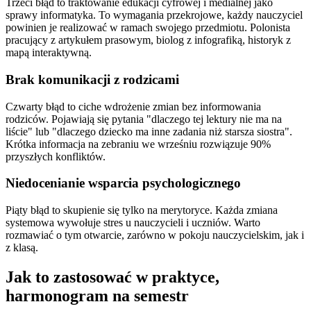
Trzeci błąd to traktowanie edukacji cyfrowej i medialnej jako
sprawy informatyka. To wymagania przekrojowe, każdy nauczyciel
powinien je realizować w ramach swojego przedmiotu. Polonista
pracujący z artykułem prasowym, biolog z infografiką, historyk z
mapą interaktywną.
Brak komunikacji z rodzicami
Czwarty błąd to ciche wdrożenie zmian bez informowania
rodziców. Pojawiają się pytania "dlaczego tej lektury nie ma na
liście" lub "dlaczego dziecko ma inne zadania niż starsza siostra".
Krótka informacja na zebraniu we wrześniu rozwiązuje 90%
przyszłych konfliktów.
Niedocenianie wsparcia psychologicznego
Piąty błąd to skupienie się tylko na merytoryce. Każda zmiana
systemowa wywołuje stres u nauczycieli i uczniów. Warto
rozmawiać o tym otwarcie, zarówno w pokoju nauczycielskim, jak i
z klasą.
Jak to zastosować w praktyce,
harmonogram na semestr