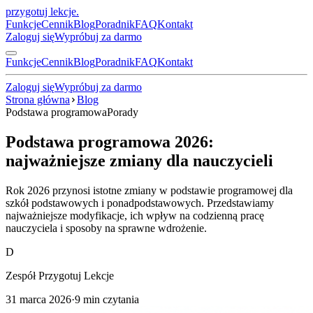
przygotuj lekcje
.
Funkcje
Cennik
Blog
Poradnik
FAQ
Kontakt
Zaloguj się
Wypróbuj za darmo
Funkcje
Cennik
Blog
Poradnik
FAQ
Kontakt
Zaloguj się
Wypróbuj za darmo
Strona główna
Blog
Podstawa programowa
Porady
Podstawa programowa 2026:
najważniejsze zmiany dla nauczycieli
Rok 2026 przynosi istotne zmiany w podstawie programowej dla
szkół podstawowych i ponadpodstawowych. Przedstawiamy
najważniejsze modyfikacje, ich wpływ na codzienną pracę
nauczyciela i sposoby na sprawne wdrożenie.
D
Zespół Przygotuj Lekcje
31 marca 2026
·
9
min czytania