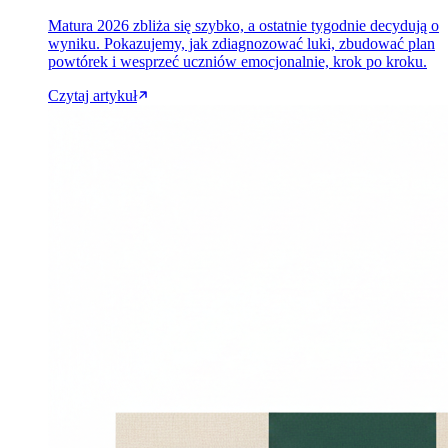
Matura 2026 zbliża się szybko, a ostatnie tygodnie decydują o
wyniku. Pokazujemy, jak zdiagnozować luki, zbudować plan
powtórek i wesprzeć uczniów emocjonalnie, krok po kroku.
Czytaj artykuł