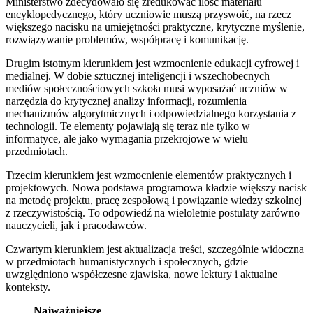
Ministerstwo zdecydowało się zredukować ilość materiału
encyklopedycznego, który uczniowie muszą przyswoić, na rzecz
większego nacisku na umiejętności praktyczne, krytyczne myślenie,
rozwiązywanie problemów, współpracę i komunikację.
Drugim istotnym kierunkiem jest wzmocnienie edukacji cyfrowej i
medialnej. W dobie sztucznej inteligencji i wszechobecnych
mediów społecznościowych szkoła musi wyposażać uczniów w
narzędzia do krytycznej analizy informacji, rozumienia
mechanizmów algorytmicznych i odpowiedzialnego korzystania z
technologii. Te elementy pojawiają się teraz nie tylko w
informatyce, ale jako wymagania przekrojowe w wielu
przedmiotach.
Trzecim kierunkiem jest wzmocnienie elementów praktycznych i
projektowych. Nowa podstawa programowa kładzie większy nacisk
na metodę projektu, pracę zespołową i powiązanie wiedzy szkolnej
z rzeczywistością. To odpowiedź na wieloletnie postulaty zarówno
nauczycieli, jak i pracodawców.
Czwartym kierunkiem jest aktualizacja treści, szczególnie widoczna
w przedmiotach humanistycznych i społecznych, gdzie
uwzględniono współczesne zjawiska, nowe lektury i aktualne
konteksty.
Najważniejsze