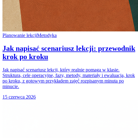
Planowanie lekcji
Metodyka
Jak napisać scenariusz lekcji: przewodnik
krok po kroku
Jak napisać scenariusz lekcji, który realnie pomaga w klasie.
Struktura, cele operacyjne, fazy, metody, materiały i ewaluacja, krok
po kroku, z gotowym przykładem zajęć rozpisanym minuta po
minucie.
15 czerwca 2026