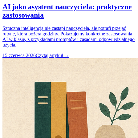
AI jako asystent nauczyciela: praktyczne
zastosowania
Sztuczna inteligencja nie zastąpi nauczyciela, ale potrafi przejąć
rutynę, która pożera godziny. Pokazujemy konkretne zastosowania
AI w klasie, z przykładami promptów i zasadami odpowiedzialnego
użycia.
15 czerwca 2026
Czytaj artykuł →