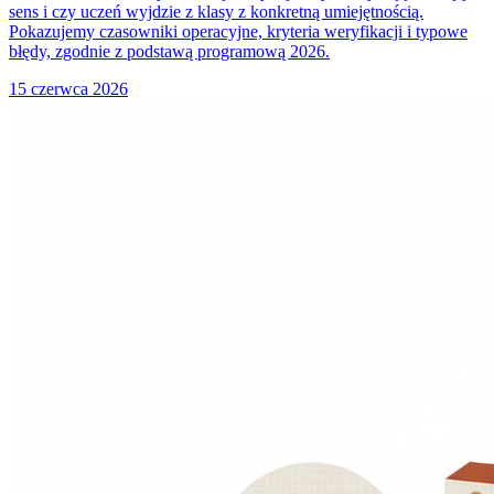
sens i czy uczeń wyjdzie z klasy z konkretną umiejętnością.
Pokazujemy czasowniki operacyjne, kryteria weryfikacji i typowe
błędy, zgodnie z podstawą programową 2026.
15 czerwca 2026