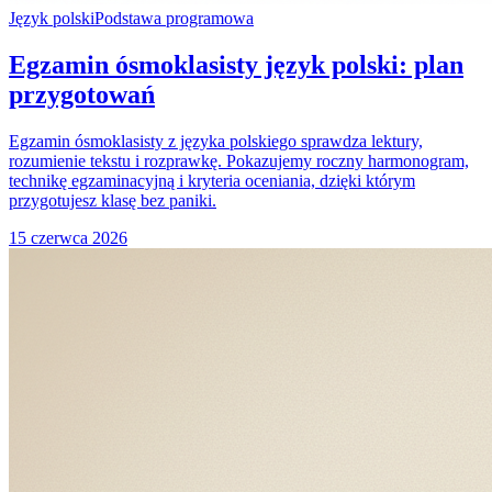
Język polski
Podstawa programowa
Egzamin ósmoklasisty język polski: plan
przygotowań
Egzamin ósmoklasisty z języka polskiego sprawdza lektury,
rozumienie tekstu i rozprawkę. Pokazujemy roczny harmonogram,
technikę egzaminacyjną i kryteria oceniania, dzięki którym
przygotujesz klasę bez paniki.
15 czerwca 2026