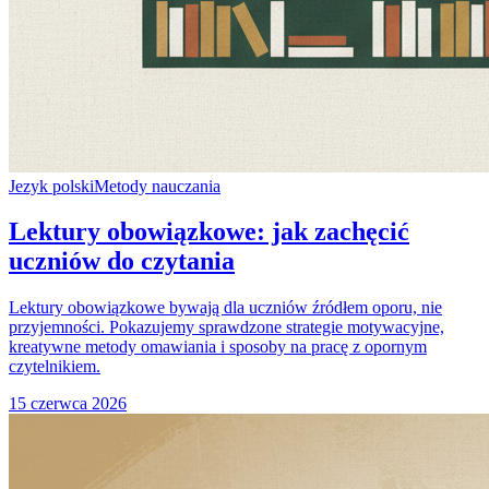
Jezyk polski
Metody nauczania
Lektury obowiązkowe: jak zachęcić
uczniów do czytania
Lektury obowiązkowe bywają dla uczniów źródłem oporu, nie
przyjemności. Pokazujemy sprawdzone strategie motywacyjne,
kreatywne metody omawiania i sposoby na pracę z opornym
czytelnikiem.
15 czerwca 2026