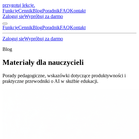
przygotuj lekcje
.
Funkcje
Cennik
Blog
Poradnik
FAQ
Kontakt
Zaloguj się
Wypróbuj za darmo
Funkcje
Cennik
Blog
Poradnik
FAQ
Kontakt
Zaloguj się
Wypróbuj za darmo
Blog
Materiały dla nauczycieli
Porady pedagogiczne, wskazówki dotyczące produktywności i
praktyczne przewodniki o AI w służbie edukacji.